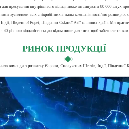
а для пресування внутрішнього кільця може штампувати 80 000 штук проду
ьними зусиллями всіх співробітників наша компанія постійно розширює с
Індії, Південної Кореї, Південно-Східної Азії та інших країн. Ми прагн
нія з 40-річною відданістю та досвідом лише для того, щоб забезпечити ва
РИНОК ПРОДУКЦІЇ
иллях команди з розвитку Європи, Сполучених Штатів, Індії, Південної Ко