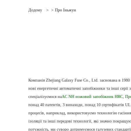
Додому
>
>
Про Іньжун
Компанія Zhejiang Galaxy Fuse Co., Ltd. заснована в 198
нові енергетичні автоматичні запобіжники та інші серії
спеціалізуємося на
AC NH ножовий запобіжник HRC
,
Пр
понад 40 патентів, 3 винаходи, понад 10 сертифікатів 
процесів, наприклад, використовуємо технологію гасіння
ізоляції та інші передові технології, які значно покра
потужність, ми суворо дотримуємося галузевих стандарт