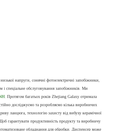
а низької напруги, сонячні фотоелектричні запобіжники,
рм і спеціальне обслуговування запобіжників. Ми
 NH
. Протягом багатьох років Zhejiang Galaxy отримала
стійно досліджуємо та розробляємо кілька виробничих
риву ланцюга, технологію захисту від вибуху керамічної
. Щоб гарантувати продуктивність продукту та виробничу
 автоматизоване обладнання для обробки. Диспенсер може