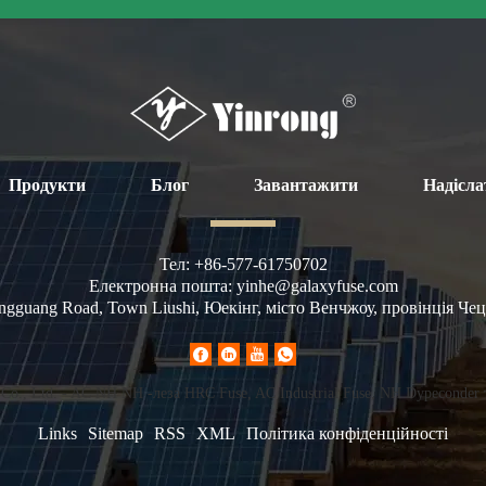
Продукти
Блог
Завантажити
Надісла
Тел:
+86-577-61750702
Електронна пошта:
yinhe@galaxyfuse.com
ngguang Road, Town Liushi, Юекінг, місто Венчжоу, провінція Чец
 Co., Ltd. - AC NH NH -леза HRC Fuse, AC Industrial Fuse, NH Dypeconder
Links
Sitemap
RSS
XML
Політика конфіденційності