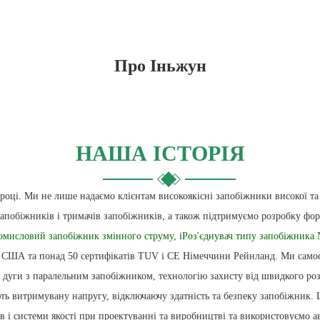
Про Іньжун
НАША ІСТОРІЯ
0 році. Ми не лише надаємо клієнтам високоякісні запобіжники високої т
 запобіжників і тримачів запобіжників, а також підтримуємо розробку фо
омисловий запобіжник змінного струму
, і
Роз'єднувач типу запобіжника
UL США та понад 50 сертифікатів TUV і CE Німеччини Рейнланд. Ми само
 дуги з паралельним запобіжником, технологію захисту від швидкого роз
щують витримувану напругу, відключаючу здатність та безпеку запобіжник
ів і системи якості при проектуванні та виробництві та використовуємо