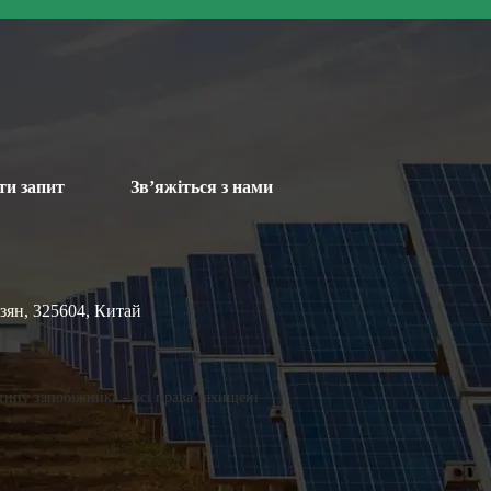
ти запит
Зв’яжіться з нами
зян, 325604, Китай
 типу запобіжника - всі права захищені