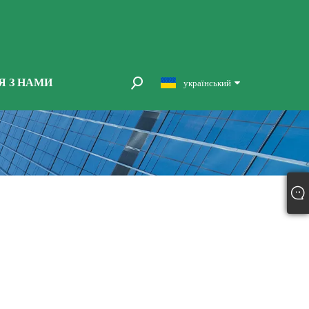
Я З НАМИ
український