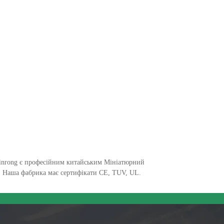
Yinrong є професійним китайським Мініатюрний
і. Наша фабрика має сертифікати CE, TUV, UL.