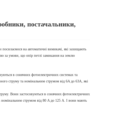
робники, постачальники,
и посилаємося на автоматичні вимикачі, які захищають
млю за умови, що опір петлі замикання на землю
вуються в сонячних фотоелектричних системах та
йного струму та номінальним струмом від 6A до 63A, які
труму. Вони застосовуються в сонячних фотоелектричних
а номінальним струмом від 80 A до 125 A. І вони мають