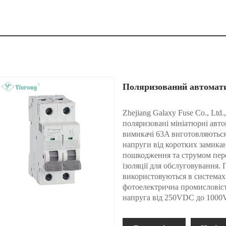
Поляризований автомат
Zhejiang Galaxy Fuse Co., Ltd
поляризовані мініатюрні авт
вимикачі 63A виготовляються
напруги від коротких замика
пошкодження та струмом пере
ізоляції для обслуговування.
використовуються в системах 
фотоелектрична промисловіст
напруга від 250VDC до 100