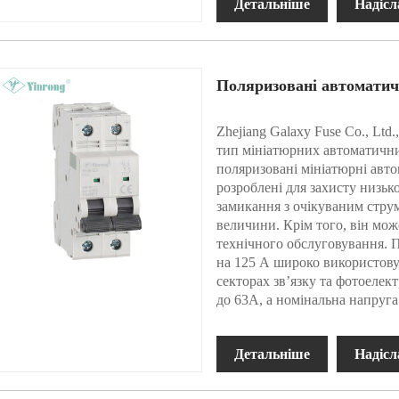
Детальніше
Надісл
Поляризовані автоматич
Zhejiang Galaxy Fuse Co., Ltd
тип мініатюрних автоматичн
поляризовані мініатюрні авто
розроблені для захисту низьк
замикання з очікуваним стру
величини. Крім того, він мо
технічного обслуговування. 
на 125 А широко використову
секторах зв’язку та фотоелек
до 63A, а номінальна напру
Детальніше
Надісл