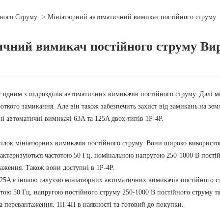
ного Струму
> Мініатюрний автоматичний вимикач постійного струму
чний вимикач постійного струму Ви
одним з підрозділів автоматичних вимикачів постійного струму. Далі м
откого замикання. Але він також забезпечить захист від замикань на зе
ні автоматичні вимикачі 63A та 125A двох типів 1P-4P.
гілок мініатюрних вимикачів постійного струму. Вони широко використо
характеризуються частотою 50 Гц, номінальною напругою 250-1000 В пості
таження. Також вони доступні в 1P-4P.
5A є іншою галуззю мініатюрних автоматичних вимикачів постійного с
стотою 50 Гц, напругою постійного струму 250-1000 В постійного струму т
та перевантаження. 1П-4П в наявності та готовий до покупки.