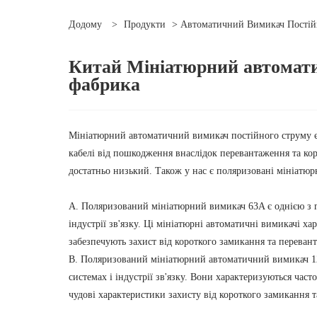
Додому
>
Продукти
>
Автоматичний Вимикач Постій
Китай Мініатюрний автомати
фабрика
Мініатюрний автоматичний вимикач постійного струму є 
кабелі від пошкодження внаслідок перевантаження та кор
достатньо низький. Також у нас є поляризовані мініатюр
A. Поляризований мініатюрний вимикач 63A є однією з 
індустрії зв'язку. Ці мініатюрні автоматичні вимикачі 
забезпечують захист від короткого замикання та переван
B. Поляризований мініатюрний автоматичний вимикач 12
системах і індустрії зв'язку. Вони характеризуються ча
чудові характеристики захисту від короткого замикання 