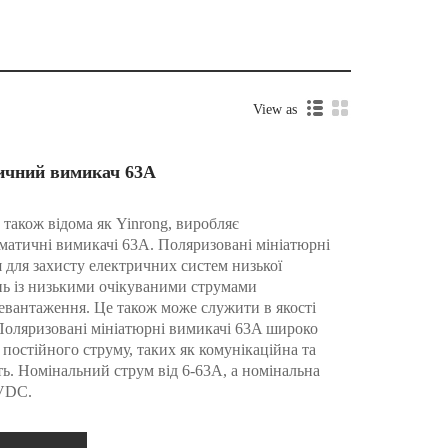
View as
ичний вимикач 63A
., також відома як Yinrong, виробляє
оматичні вимикачі 63A. Поляризовані мініатюрні
 для захисту електричних систем низької
нь із низькими очікуваними струмами
вантаження. Це також може служити в якості
 Поляризовані мініатюрні вимикачі 63A широко
постійного струму, таких як комунікаційна та
ь. Номінальний струм від 6-63A, а номінальна
0VDC.