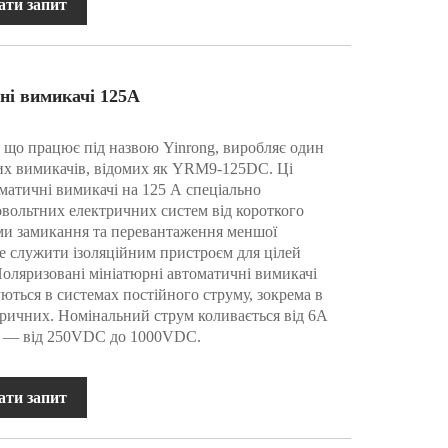
ати запит
ні вимикачі 125A
., що працює під назвою Yinrong, виробляє один
их вимикачів, відомих як YRM9-125DC. Ці
матичні вимикачі на 125 А спеціально
овольтних електричних систем від короткого
ми замикання та перевантаження меншої
же служити ізоляційним пристроєм для цілей
Поляризовані мініатюрні автоматичні вимикачі
ються в системах постійного струму, зокрема в
тричних. Номінальний струм коливається від 6A
га — від 250VDC до 1000VDC.
ати запит